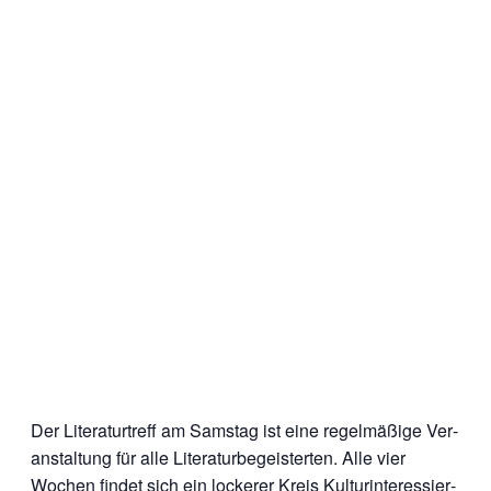
Der Lite­ra­tur­treff am Sams­tag ist eine regel­mä­ßi­ge Ver­
an­stal­tung für alle Lite­ra­tur­be­geis­ter­ten. Alle vier
Wochen fin­det sich ein locke­rer Kreis Kul­tur­in­ter­es­sier­