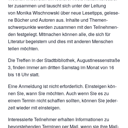
ter zusam­men und tauscht sich unter der Lei­tung
von Moni­ka Wisch­now­ski über neue Lese­tipps, gele­se­
ne Bücher und Autoren aus. Inhal­te und The­men­
schwer­punk­te wer­den zusam­men mit den Teil­neh­men­
den fest­ge­legt. Mit­ma­chen kön­nen alle, die sich für
Lite­ra­tur begeis­tern und dies mit ande­ren Men­schen
tei­len möchten.
Die Tref­fen in der Stadt­bi­blio­thek, Augus­ti­nes­sen­stra­ße
3, fin­den immer am drit­ten Sams­tag im Monat von 16
bis 18 Uhr statt.
Eine Anmel­dung ist nicht erfor­der­lich. Ein­stei­gen kön­
nen Sie, wann Sie möch­ten. Auch wenn Sie es zu
einem Ter­min nicht schaf­fen soll­ten, kön­nen Sie jeder­
zeit wie­der mit einsteigen.
Inter­es­sier­te Teil­neh­mer erhal­ten Infor­ma­tio­nen zu
bevor­ste­hen­den Ter­mi­nen per Mail, wenn sie ihre Mail-