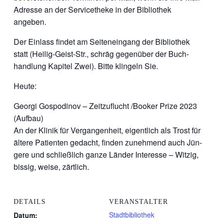
Adres­se an der Ser­vice­the­ke in der Biblio­thek
angeben.
Der Ein­lass fin­det am Sei­ten­ein­gang der Biblio­thek
statt (Hei­lig-Geist-Str., schräg gegen­über der Buch­
hand­lung Kapi­tel Zwei). Bit­te klin­geln Sie.
Heu­te:
Geor­gi Gos­po­di­nov – Zeit­zu­flucht /Booker Pri­ze 2023
(Auf­bau)
An der Kli­nik für Ver­gan­gen­heit, eigent­lich als Trost für
älte­re Pati­en­ten gedacht, fin­den zuneh­mend auch Jün­
ge­re und schließ­lich gan­ze Län­der Inter­es­se – Wit­zig,
bis­sig, wei­se, zärtlich.
DETAILS
VERANSTALTER
Stadtbibliothek
Datum: