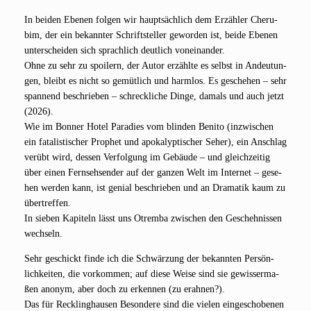
In bei­den Ebe­nen fol­gen wir haupt­säch­lich dem Erzäh­ler Che­ru­
bim, der ein bekann­ter Schrift­stel­ler gewor­den ist, bei­de Ebe­nen
unter­schei­den sich sprach­lich deut­lich von­ein­an­der.
Ohne zu sehr zu spoi­lern, der Autor erzähl­te es selbst in Andeu­tun­
gen, bleibt es nicht so gemüt­lich und harm­los. Es gesche­hen – sehr
span­nend beschrie­ben – schreck­li­che Din­ge, damals und auch jetzt
(2026).
Wie im Bon­ner Hotel Para­dies vom blin­den Beni­to (inzwi­schen
ein fata­lis­ti­scher Pro­phet und apo­ka­lyp­ti­scher Seher), ein Anschlag
ver­übt wird, des­sen Ver­fol­gung im Gebäu­de – und gleich­zei­tig
über einen Fern­seh­sen­der auf der gan­zen Welt im Inter­net – gese­
hen wer­den kann, ist geni­al beschrie­ben und an Dra­ma­tik kaum zu
über­tref­fen.
In sie­ben Kapi­teln lässt uns Otrem­ba zwi­schen den Gescheh­nis­sen
wechseln.
Sehr geschickt fin­de ich die Schwär­zung der bekann­ten Per­sön­
lich­kei­ten, die vor­kom­men; auf die­se Wei­se sind sie gewis­ser­ma­
ßen anonym, aber doch zu erken­nen (zu erah­nen?).
Das für Reck­ling­hau­sen Beson­de­re sind die vie­len ein­ge­scho­be­nen