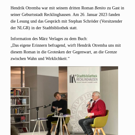
Hen­drik Otrem­ba war mit sei­nem drit­ten Roman
Beni­to
zu Gast in
sei­ner Geburts­stadt Reck­ling­hau­sen. Am 26. Janu­ar 2023 fan­den
die Lesung und das Gespräch mit Ste­phan Schrö­der (Vor­sit­zen­der
der NLGR) in der Stadt­bi­blio­thek statt.
Infor­ma­ti­on des März Ver­la­ges zu dem Buch:
„Das eige­ne Erin­nern befra­gend, wirft Hen­drik Otrem­ba uns mit
die­sem Roman in die Gro­tes­ken der Gegen­wart, an die Gren­ze
zwi­schen Wahn und Wirklichkeit.“