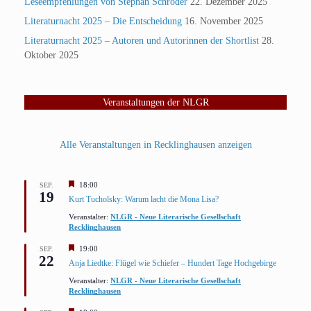
Leseempfehlungen von Stephan Schröder
22. Dezember 2025
Literaturnacht 2025 – Die Entscheidung
16. November 2025
Literaturnacht 2025 – Autoren und Autorinnen der Shortlist
28.
Oktober 2025
Veranstaltungen der NLGR
Alle Veranstaltungen in Recklinghausen anzeigen
Hervorgehoben
18:00
SEP.
19
Kurt Tucholsky: Warum lacht die Mona Lisa?
Veranstalter:
NLGR - Neue Literarische Gesellschaft
Recklinghausen
Hervorgehoben
19:00
SEP.
22
Anja Liedtke: Flügel wie Schiefer – Hundert Tage Hochgebirge
Veranstalter:
NLGR - Neue Literarische Gesellschaft
Recklinghausen