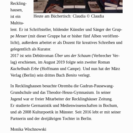
Reck­ling­
hau­sen,
Heu­te am Bücher­tisch: Clau­dia © Claudia
ist ein
Mul­ti­ta­
lent. Er ist Schrift­stel­ler, bil­den­der Künst­ler und Sän­ger der Grup­
pe
Mes­ser
(mit die­ser Grup­pe hat er bis­her fünf Alben ver­öf­fent­
licht), außer­dem arbei­tet er als Dozent für krea­ti­ves Schrei­ben und
gele­gent­lich als Kura­tor.
2017 ist sein Debüt­ro­man
Über uns der Schaum
(Ver­bre­cher Ver­
lag) erschie­nen, im August 2019 folg­te sein zwei­ter Roman
Kachel­bads Erbe
(Hoff­mann und Cam­pe). Und nun hat der März
Ver­lag (Ber­lin) sein drit­tes Buch
Beni­to
verlegt.
In Reck­ling­hau­sen besuch­te Otrem­ba die Gud­run-Pau­se­wang-
Grund­schu­le und das Theo­dor-Heuss-Gym­na­si­um. In sei­ner
Jugend war er frei­er Mit­ar­bei­ter der Reck­ling­häu­ser Zei­tung.
Er stu­dier­te Ger­ma­nis­tik und Medi­en­wis­sen­schaf­ten in Bochum,
und ab 2008 Kul­tur­poe­tik in Müns­ter. Seit 2016 lebt er mit sei­ner
Part­ne­rin und der drei­jäh­ri­gen Toch­ter in Berlin.
Moni­ka Wischnowski