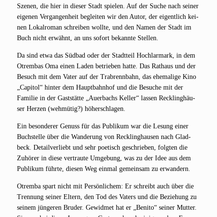
Sze­nen, die hier in die­ser Stadt spie­len. Auf der Suche nach sei­ner
eige­nen Ver­gan­gen­heit beglei­ten wir den Autor, der eigent­lich kei­
nen Lokal­ro­man schrei­ben woll­te, und den Namen der Stadt im
Buch nicht erwähnt, an uns sofort bekann­te Stellen.
Da sind etwa das Süd­bad oder der Stadt­teil Hoch­lar­mark, in dem
Otrem­bas Oma einen Laden betrie­ben hat­te. Das Rat­haus und der
Besuch mit dem Vater auf der Trab­renn­bahn, das ehe­ma­li­ge Kino
„Capi­tol“ hin­ter dem Haupt­bahn­hof und die Besu­che mit der
Fami­lie in der Gast­stät­te „Auer­bachs Kel­ler“ las­sen Reck­ling­häu­
ser Her­zen (weh­mü­tig?) höherschlagen.
Ein beson­de­rer Genuss für das Publi­kum war die Lesung einer
Buch­stel­le über die Wan­de­rung von Reck­ling­hau­sen nach Glad­
beck. Detail­ver­liebt und sehr poe­tisch geschrie­ben, folg­ten die
Zuhö­rer in die­se ver­trau­te Umge­bung, was zu der Idee aus dem
Publi­kum führ­te, die­sen Weg ein­mal gemein­sam zu erwandern.
Otrem­ba spart nicht mit Per­sön­li­chem: Er schreibt auch über die
Tren­nung sei­ner Eltern, den Tod des Vaters und die Bezie­hung zu
sei­nem jün­ge­ren Bru­der. Gewid­met hat er „Beni­to“ sei­ner Mut­ter.