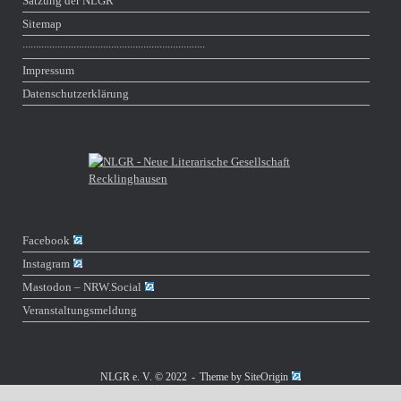
Satzung der NLGR
Sitemap
∙∙∙∙∙∙∙∙∙∙∙∙∙∙∙∙∙∙∙∙∙∙∙∙∙∙∙∙∙∙∙∙∙∙∙∙∙∙∙∙∙∙∙∙∙∙∙∙∙∙∙∙∙∙∙∙∙∙∙∙∙∙∙∙∙∙∙∙
Impressum
Datenschutzerklärung
Facebook
Instagram
Mastodon – NRW​.Social
Veranstaltungsmeldung
NLGR e. V. © 2022
Theme by
SiteOrigin