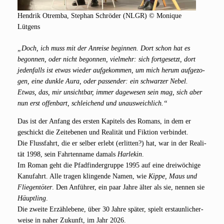
Hen­drik Otrem­ba, Ste­phan Schrö­der (NLGR) © Moni­que
Lütgens
„Doch, ich muss mit der Anrei­se begin­nen. Dort schon hat es
begon­nen, oder nicht begon­nen, viel­mehr: sich fort­ge­setzt, dort
jeden­falls ist etwas wie­der auf­ge­kom­men, um mich her­um auf­ge­zo­
gen, eine dunk­le Aura, oder pas­sen­der: ein schwar­zer Nebel.
Etwas, das, mir unsicht­bar, immer dage­we­sen sein mag, sich aber
nun erst offen­bart, schlei­chend und unausweichlich.“
Das ist der Anfang des ers­ten Kapi­tels des Romans, in dem er
geschickt die Zeit­ebe­nen und Rea­li­tät und Fik­ti­on ver­bin­det.
Die Fluss­fahrt, die er sel­ber erlebt (erlit­ten?) hat, war in der Rea­li­
tät 1998, sein Fahr­ten­na­me damals
Har­le­kin
.
Im Roman geht die Pfad­fin­der­grup­pe 1995 auf eine drei­wö­chi­ge
Kanu­fahrt. Alle tra­gen klin­gen­de Namen, wie
Kip­pe, Maus und
Flie­gen­tö­ter
. Den Anfüh­rer, ein paar Jah­re älter als sie, nen­nen sie
Häupt­ling
.
Die zwei­te Erzähl­ebe­ne, über 30 Jah­re spä­ter, spielt erstaun­li­cher­
wei­se in naher Zukunft, im Jahr 2026.