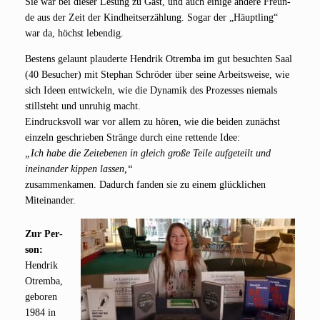
Sie war bei die­ser Lesung zu Gast, und auch eini­ge ande­re Freun­
de aus der Zeit der Kind­heits­er­zäh­lung. Sogar der „Häupt­ling“
war da, höchst lebendig.
Bes­tens gelaunt plau­der­te Hen­drik Otrem­ba im gut besuch­ten Saal
(40 Besu­cher) mit Ste­phan Schrö­der über sei­ne Arbeits­wei­se, wie
sich Ideen ent­wi­ckeln, wie die Dyna­mik des Pro­zes­ses nie­mals
still­steht und unru­hig macht.
Ein­drucks­voll war vor allem zu hören, wie die bei­den zunächst
ein­zeln geschrie­ben Strän­ge durch eine ret­ten­de Idee:
„Ich habe die Zeit­ebe­nen in gleich gro­ße Tei­le auf­ge­teilt und
inein­an­der kip­pen las­sen,“
zusam­men­ka­men. Dadurch fan­den sie zu einem glück­li­chen
Miteinander.
Zur Per­
son:
Hen­drik
Otrem­ba,
gebo­ren
1984 in