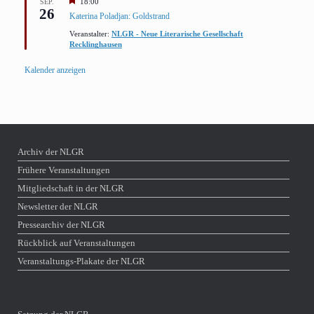
Hervorgehoben
18:00
SEP.
26
Katerina Poladjan: Goldstrand
Veranstalter:
NLGR - Neue Literarische Gesellschaft
Recklinghausen
Kalender anzeigen
Archiv der NLGR
Frühere Veranstaltungen
Mitgliedschaft in der NLGR
Newsletter der NLGR
Pressearchiv der NLGR
Rückblick auf Veranstaltungen
Veranstaltungs-Plakate der NLGR