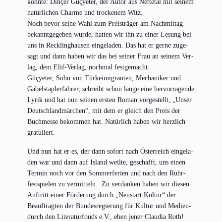
konn­te: Din­çer Güçye­ter, der Autor aus Net­te­tal mit sei­nem
natür­li­chen Charme und tro­cke­nem Witz.
Noch bevor sei­ne Wahl zum Preis­trä­ger am Nach­mit­tag
bekannt­ge­ge­ben wur­de, hat­ten wir ihn zu einer Lesung bei
uns in Reck­ling­hau­sen ein­ge­la­den. Das hat er ger­ne zuge­
sagt und dann haben wir das bei sei­ner Frau an sei­nem Ver­
lag, dem Elif-Ver­lag, noch­mal festgemacht.
Güçye­ter, Sohn von Tür­kei­mi­gran­ten, Mecha­ni­ker und
Gabel­stap­ler­fah­rer, schreibt schon lan­ge eine her­vor­ra­gen­de
Lyrik und hat nun sei­nen ers­ten Roman vor­ge­stellt, „Unser
Deutsch­land­mär­chen“, mit dem er gleich den Preis der
Buch­mes­se bekom­men hat. Natür­lich haben wir herz­lich
gratuliert.
Und nun hat er es, der dann sofort nach Öster­reich ein­ge­la­
den war und dann auf Island weil­te, geschafft, uns einen
Ter­min noch vor den Som­mer­fe­ri­en und nach den Ruhr­
fest­spie­len zu ver­mit­teln. Zu ver­dan­ken haben wir die­sen
Auf­tritt einer För­de­rung durch „Neu­start Kul­tur“ der
Beauf­trag­ten der Bun­des­re­gie­rung für Kul­tur und Medi­en­
durch den Lite­ra­tur­fonds e.V., eben jener Clau­dia Roth!