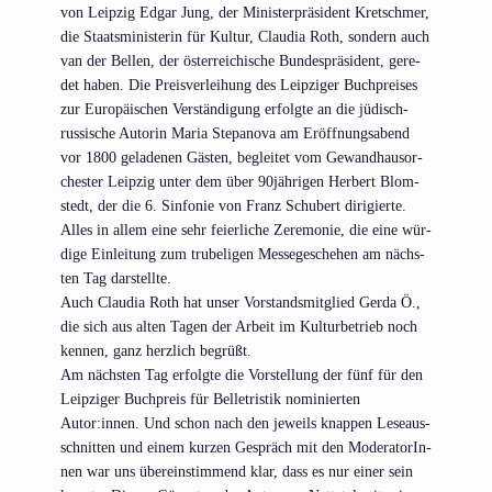
von Leip­zig Edgar Jung, der Minis­ter­prä­si­dent Kret­schmer,
die Staats­mi­nis­te­rin für Kul­tur, Clau­dia Roth, son­dern auch
van der Bel­len, der öster­rei­chi­sche Bun­des­prä­si­dent, gere­
det haben. Die Preis­ver­lei­hung des Leip­zi­ger Buch­prei­ses
zur Euro­päi­schen Ver­stän­di­gung erfolg­te an die jüdisch-
rus­si­sche Autorin Maria Ste­pa­no­va am Eröff­nungs­abend
vor 1800 gela­de­nen Gäs­ten, beglei­tet vom Gewand­haus­or­
ches­ter Leip­zig unter dem über 90jährigen Her­bert Blom­
stedt, der die 6. Sin­fo­nie von Franz Schu­bert diri­gier­te.
Alles in allem eine sehr fei­er­li­che Zere­mo­nie, die eine wür­
di­ge Ein­lei­tung zum tru­beli­gen Mes­se­ge­sche­hen am nächs­
ten Tag darstellte.
Auch Clau­dia Roth hat unser Vor­stands­mit­glied Ger­da Ö.,
die sich aus alten Tagen der Arbeit im Kul­tur­be­trieb noch
ken­nen, ganz herz­lich begrüßt.
Am nächs­ten Tag erfolg­te die Vor­stel­lung der fünf für den
Leip­zi­ger Buch­preis für Bel­le­tris­tik nomi­nier­ten
Autor:innen. Und schon nach den jeweils knap­pen Lese­aus­
schnit­ten und einem kur­zen Gespräch mit den Mode­ra­to­rIn­
nen war uns über­ein­stim­mend klar, dass es nur einer sein