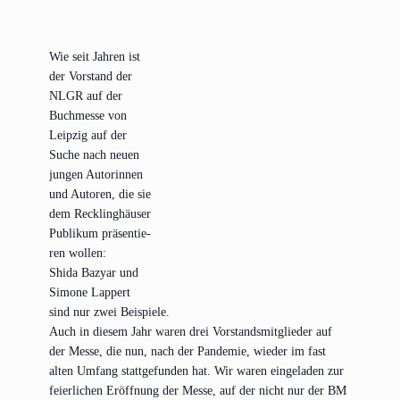
Wie seit Jah­ren ist
der Vor­stand der
NLGR auf der
Buch­mes­se von
Leip­zig auf der
Suche nach neu­en
jun­gen Autorin­nen
und Autoren, die sie
dem Reck­ling­häu­ser
Publi­kum prä­sen­tie­
ren wollen:
Shi­da Bazyar und
Simo­ne Lap­pert
sind nur zwei Beispiele.
Auch in die­sem Jahr waren drei Vor­stands­mit­glie­der auf
der Mes­se, die nun, nach der Pan­de­mie, wie­der im fast
alten Umfang statt­ge­fun­den hat. Wir waren ein­ge­la­den zur
fei­er­li­chen Eröff­nung der Mes­se, auf der nicht nur der BM