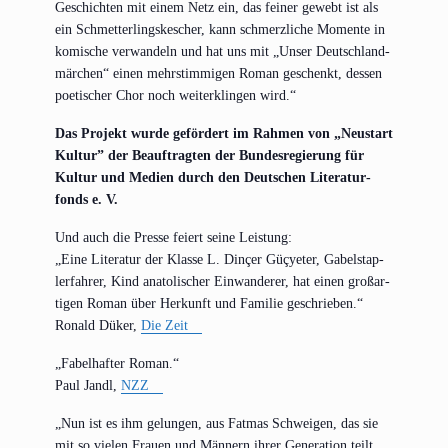
Geschich­ten mit einem Netz ein, das fei­ner gewebt ist als
ein Schmet­ter­lings­ke­scher, kann schmerz­li­che Momen­te in
komi­sche ver­wan­deln und hat uns mit „Unser Deutsch­land­
mär­chen“ einen mehr­stim­mi­gen Roman geschenkt, des­sen
poe­ti­scher Chor noch wei­ter­klin­gen wird.“
Das Pro­jekt wur­de geför­dert im Rah­men von „Neu­start
Kul­tur” der Beauf­trag­ten der Bun­des­re­gie­rung für
Kul­tur und Medi­en durch den Deut­schen Lite­ra­tur­
fonds e. V.
Und auch die Pres­se fei­ert sei­ne Leistung:
„Eine Lite­ra­tur der Klas­se L. Din­çer Güçye­ter, Gabel­stap­
ler­fah­rer, Kind ana­to­li­scher Ein­wan­de­rer, hat einen groß­ar­
ti­gen Roman über Her­kunft und Fami­lie geschrieben.“
Ronald Düker,
Die Zeit
„Fabel­haf­ter Roman.“
Paul Jandl,
NZZ
„Nun ist es ihm gelun­gen, aus Fat­mas Schwei­gen, das sie
mit so vie­len Frau­en und Män­nern ihrer Gene­ra­ti­on teilt,