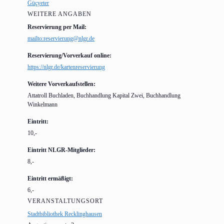
Güçyeter
WEITERE ANGABEN
Reservierung per Mail:
mailto:reservierung@nlgr.de
Reservierung/Vorverkauf online:
https://nlgr.de/kartenreservierung
Weitere Vorverkaufstellen:
Attatroll Buchladen, Buchhandlung Kapital Zwei, Buchhandlung
Winkelmann
Eintritt:
10,-
Eintritt NLGR-Mitglieder:
8,-
Eintritt ermäßigt:
6,-
VERANSTALTUNGSORT
Stadtbibliothek Recklinghausen