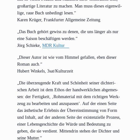
groß­ar­ti­ge Lite­ra­tur zu machen. Man muss die­ses eigen­wil­
li­ge, raue Buch unbe­dingt lesen.“
Karen Krü­ger, Frank­fur­ter All­ge­mei­ne Zeitung
„Das Buch gehört gewiss zu denen, die uns län­ger als nur
eine Sai­son beschäf­ti­gen werden.“
Jörg Schie­ke,
MDR Kul­tur
„Die­ser Autor ist wie vom Him­mel gefal­len, eben die­ser
Roman auch.“
Hubert Win­kels, 3sat/Kulturzeit
„Die über­zeu­gen­de Kraft und Schön­heit sei­ner dich­te­ri­
schen Arbeit ist dem Ethos der hand­werk­li­chen abge­mes­
sen: der Fer­tig­keit, ‚Roh­ma­te­ri­al mit dem rich­ti­gen Werk­
zeug zu bear­bei­ten und anzu­pas­sen‘. Auf der einen Sei­te
das ästhe­ti­sche Erleb­nis der Über­ein­stim­mung von Form
und Inhalt, auf der ande­ren Sei­te der exis­ten­zi­el­le Pro­zess,
einer Lebens­ge­schich­te die Wür­de und Bedeu­tung zu
geben, die sie ver­dient. Mit­ten­drin ste­hen der Dich­ter und
sei­ne Mutter.“