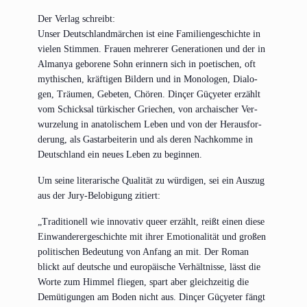
Der Ver­lag schreibt:
Unser Deutsch­land­mär­chen ist eine Fami­li­en­ge­schich­te in
vie­len Stim­men. Frau­en meh­re­rer Gene­ra­tio­nen und der in
Almanya gebo­re­ne Sohn erin­nern sich in poe­ti­schen, oft
mythi­schen, kräf­ti­gen Bil­dern und in Mono­lo­gen, Dia­lo­
gen, Träu­men, Gebe­ten, Chö­ren. Din­çer Güçye­ter erzählt
vom Schick­sal tür­ki­scher Grie­chen, von archai­scher Ver­
wur­ze­lung in ana­to­li­schem Leben und von der Her­aus­for­
de­rung, als Gast­ar­bei­te­rin und als deren Nach­kom­me in
Deutsch­land ein neu­es Leben zu beginnen.
Um sei­ne lite­ra­ri­sche Qua­li­tät zu wür­di­gen, sei ein Aus­zug
aus der Jury-Belo­bi­gung zitiert:
„Tra­di­tio­nell wie inno­va­tiv que­er erzählt, reißt einen die­se
Ein­wan­de­rer­ge­schich­te mit ihrer Emo­tio­na­li­tät und gro­ßen
poli­ti­schen Bedeu­tung von Anfang an mit. Der Roman
blickt auf deut­sche und euro­päi­sche Ver­hält­nis­se, lässt die
Wor­te zum Him­mel flie­gen, spart aber gleich­zei­tig die
Demü­ti­gun­gen am Boden nicht aus. Din­çer Güçye­ter fängt