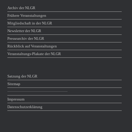
Archiv der NLGR
Frühere Veranstaltungen
Mitgliedschaft in der NLGR
Newsletter der NLGR
Pressearchiv der NLGR
Rückblick auf Veranstaltungen
Veranstaltungs-Plakate der NLGR
Satzung der NLGR
Sitemap
∙∙∙∙∙∙∙∙∙∙∙∙∙∙∙∙∙∙∙∙∙∙∙∙∙∙∙∙∙∙∙∙∙∙∙∙∙∙∙∙∙∙∙∙∙∙∙∙∙∙∙∙∙∙∙∙∙∙∙∙∙∙∙∙∙∙∙∙
Impressum
Datenschutzerklärung