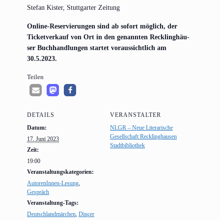
Ste­fan Kis­ter, Stutt­gar­ter Zeitung
Online-Reser­vie­run­gen sind ab sofort mög­lich, der
Ticket­ver­kauf von Ort in den genann­ten Reck­ling­häu­
ser Buch­hand­lun­gen star­tet vor­aus­sicht­lich am
30.5.2023.
Tei­len
DETAILS
VERANSTALTER
Datum:
NLGR – Neue Literarische
Gesellschaft Recklinghausen
17. Juni 2023
Stadtbibliothek
Zeit:
19:00
Veranstaltungskategorien:
AutorenInnen-Lesung
,
Gespräch
Veranstaltung-Tags:
Deutschlandmärchen
,
Dinçer