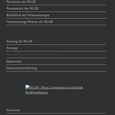
Newsletter der NLGR
Pressearchiv der NLGR
Rückblick auf Veranstaltungen
Veranstaltungs-Plakate der NLGR
Satzung der NLGR
Sitemap
∙∙∙∙∙∙∙∙∙∙∙∙∙∙∙∙∙∙∙∙∙∙∙∙∙∙∙∙∙∙∙∙∙∙∙∙∙∙∙∙∙∙∙∙∙∙∙∙∙∙∙∙∙∙∙∙∙∙∙∙∙∙∙∙∙∙∙∙
Impressum
Datenschutzerklärung
Facebook