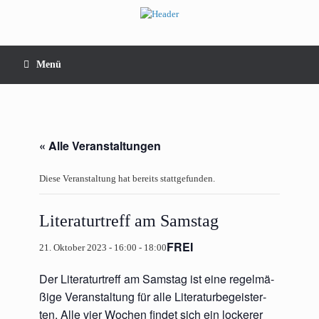
Zum
Inhalt
springen
Menü
« Alle Veranstaltungen
Diese Veranstaltung hat bereits stattgefunden.
Literaturtreff am Samstag
FREI
21. Oktober 2023 - 16:00
-
18:00
Der Lite­ra­tur­treff am Sams­tag ist eine regel­mä­
ßi­ge Ver­an­stal­tung für alle Lite­ra­tur­be­geis­ter­
ten. Alle vier Wochen fin­det sich ein locke­rer