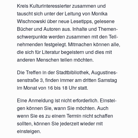
Kreis Kul­tur­in­ter­es­sier­ter zusam­men und
tauscht sich unter der Lei­tung von Moni­ka
Wisch­now­ski über neue Lese­tipps, gele­se­ne
Bücher und Autoren aus. Inhal­te und The­men­
schwer­punk­te wer­den zusam­men mit den Teil­
neh­men­den fest­ge­legt. Mit­ma­chen kön­nen alle,
die sich für Lite­ra­tur begeis­tern und dies mit
ande­ren Men­schen tei­len möchten.
Die Tref­fen in der Stadt­bi­blio­thek, Augus­ti­nes­
sen­stra­ße 3, fin­den immer am drit­ten Sams­tag
im Monat von 16 bis 18 Uhr statt.
Eine Anmel­dung ist nicht erfor­der­lich. Ein­stei­
gen kön­nen Sie, wann Sie möch­ten. Auch
wenn Sie es zu einem Ter­min nicht schaf­fen
soll­ten, kön­nen Sie jeder­zeit wie­der mit
einsteigen.