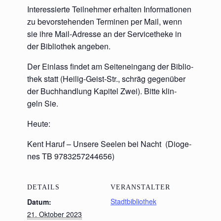
Inter­es­sier­te Teil­neh­mer erhal­ten Infor­ma­tio­nen
zu bevor­ste­hen­den Ter­mi­nen per Mail, wenn
sie ihre Mail-Adres­se an der Ser­vice­the­ke in
der Biblio­thek angeben.
Der Ein­lass fin­det am Sei­ten­ein­gang der Biblio­
thek statt (Hei­lig-Geist-Str., schräg gegen­über
der Buch­hand­lung Kapi­tel Zwei). Bit­te klin­
geln Sie.
Heu­te:
Kent Haruf – Unse­re See­len bei Nacht (Dio­ge­
nes TB 9783257244656)
DETAILS
VERANSTALTER
Stadtbibliothek
Datum:
21. Oktober 2023