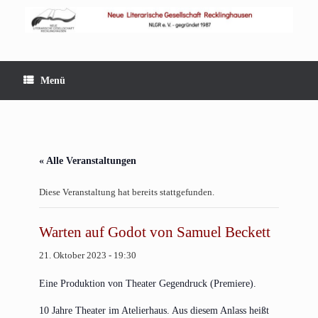
Zum
Inhalt
springen
Menü
« Alle Veranstaltungen
Diese Veranstaltung hat bereits stattgefunden.
Warten auf Godot von Samuel Beckett
21. Oktober 2023 - 19:30
Eine Pro­duk­ti­on von Thea­ter Gegen­druck (Pre­mie­re).
10 Jah­re Thea­ter im Ate­lier­haus. Aus die­sem Anlass heißt