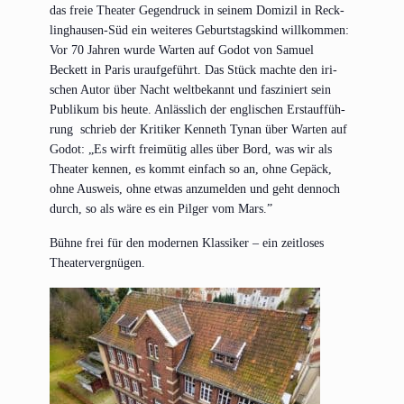
das freie Thea­ter Gegen­druck in sei­nem Domi­zil in Reck­
ling­hau­sen-Süd ein wei­te­res Geburts­tags­kind will­kom­men:
Vor 70 Jah­ren wur­de War­ten auf Godot von Samu­el
Beckett in Paris urauf­ge­führt. Das Stück mach­te den iri­
schen Autor über Nacht welt­be­kannt und fas­zi­niert sein
Publi­kum bis heu­te. Anläss­lich der eng­li­schen Erst­auf­füh­
rung schrieb der Kri­ti­ker Ken­neth Tyn­an über War­ten auf
Godot: „Es wirft frei­mü­tig alles über Bord, was wir als
Thea­ter ken­nen, es kommt ein­fach so an, ohne Gepäck,
ohne Aus­weis, ohne etwas anzu­mel­den und geht den­noch
durch, so als wäre es ein Pil­ger vom Mars.”
Büh­ne frei für den moder­nen Klas­si­ker – ein zeit­lo­ses
Theatervergnügen.