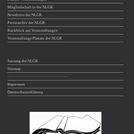
Mitgliedschaft in der NLGR
Newsletter der NLGR
Pressearchiv der NLGR
Rückblick auf Veranstaltungen
Veranstaltungs-Plakate der NLGR
Satzung der NLGR
Sitemap
∙∙∙∙∙∙∙∙∙∙∙∙∙∙∙∙∙∙∙∙∙∙∙∙∙∙∙∙∙∙∙∙∙∙∙∙∙∙∙∙∙∙∙∙∙∙∙∙∙∙∙∙∙∙∙∙∙∙∙∙∙∙∙∙∙∙∙∙
Impressum
Datenschutzerklärung