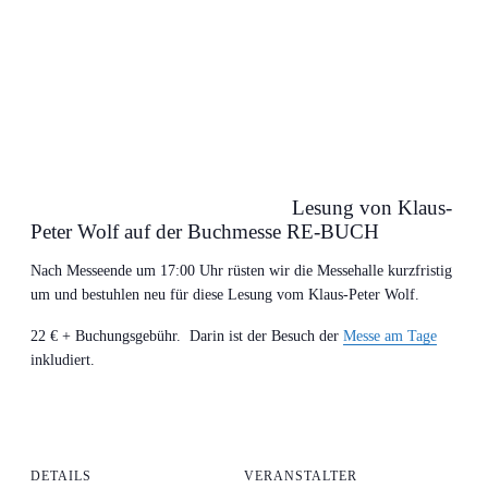
Lesung von Klaus-
Peter Wolf auf der Buchmesse RE-BUCH
Nach Mes­se­en­de um 17:00 Uhr rüs­ten wir die Mes­se­hal­le kurz­fris­tig
um und bestuh­len neu für die­se Lesung vom Klaus-Peter Wolf.
22 € + Buchungs­ge­bühr. Dar­in ist der Besuch der
Mes­se am Tage
inkludiert.
DETAILS
VERANSTALTER