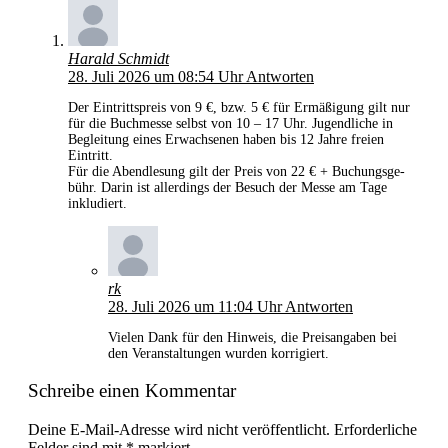
Harald Schmidt
28. Juli 2026 um 08:54 Uhr
Antworten
Der Ein­tritts­preis von 9 €, bzw. 5 € für Ermä­ßi­gung gilt nur
für die Buch­mes­se selbst von 10 – 17 Uhr. Jugend­li­che in
Beglei­tung eines Erwach­se­nen haben bis 12 Jah­re frei­en
Eintritt.
Für die Abend­le­sung gilt der Preis von 22 € + Buchungs­ge­
bühr. Dar­in ist aller­dings der Besuch der Mes­se am Tage
inkludiert.
rk
28. Juli 2026 um 11:04 Uhr
Antworten
Vie­len Dank für den Hin­weis, die Preis­an­ga­ben bei
den Ver­an­stal­tun­gen wur­den korrigiert.
Schreibe einen Kommentar
Deine E-Mail-Adresse wird nicht veröffentlicht.
Erforderliche
Felder sind mit
*
markiert