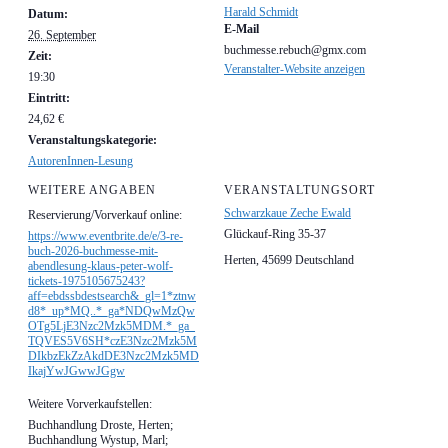
Harald Schmidt
Datum:
E-Mail
26. September
buchmesse.rebuch@gmx.com
Zeit:
Veranstalter-Website anzeigen
19:30
Eintritt:
24,62 €
Veranstaltungskategorie:
AutorenInnen-Lesung
WEITERE ANGABEN
VERANSTALTUNGSORT
Schwarzkaue Zeche Ewald
Reservierung/Vorverkauf online:
Glückauf-Ring 35-37
https://www.eventbrite.de/e/3-re-
buch-2026-buchmesse-mit-
Herten
,
45699
Deutschland
abendlesung-klaus-peter-wolf-
tickets-1975105675243?
aff=ebdssbdestsearch&_gl=1*ztnw
d8*_up*MQ..*_ga*NDQwMzQw
OTg5LjE3Nzc2Mzk5MDM.*_ga_
TQVES5V6SH*czE3Nzc2Mzk5M
DIkbzEkZzAkdDE3Nzc2Mzk5MD
IkajYwJGwwJGgw
Weitere Vorverkaufstellen:
Buchhandlung Droste, Herten;
Buchhandlung Wystup, Marl;