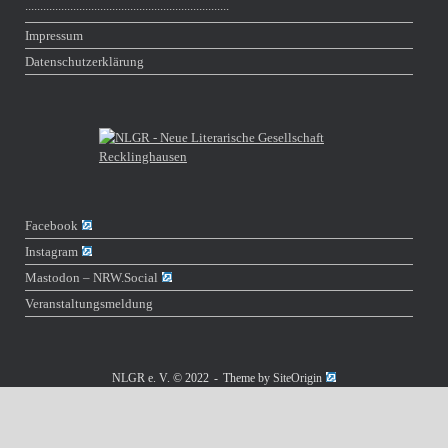
∙∙∙∙∙∙∙∙∙∙∙∙∙∙∙∙∙∙∙∙∙∙∙∙∙∙∙∙∙∙∙∙∙∙∙∙∙∙∙∙∙∙∙∙∙∙∙∙∙∙∙∙∙∙∙∙∙∙∙∙∙∙∙∙∙∙∙∙
Impressum
Datenschutzerklärung
Facebook
Instagram
Mastodon – NRW​.Social
Veranstaltungsmeldung
NLGR e. V. © 2022
Theme by
SiteOrigin