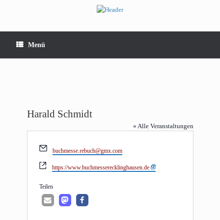
Zum
Inhalt
springen
Menü
Harald Schmidt
« Alle Veranstaltungen
Email
buchmesse.rebuch@gmx.com
Webseite
https://www.buchmesserecklinghausen.de
Tei­len