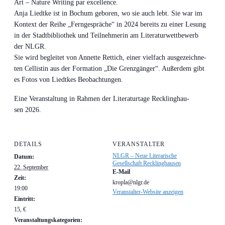
Art – Natu­re Wri­ting par excellence.
Anja Liedt­ke ist in Bochum gebo­ren, wo sie auch lebt. Sie war im
Kon­text der Rei­he „Fern­ge­sprä­che“ in 2024 bereits zu einer Lesung
in der Stadt­bi­blio­thek und Teil­neh­me­rin am Lite­ra­tur­wett­be­werb
der NLGR.
Sie wird beglei­tet von Annet­te Ret­tich, einer viel­fach aus­ge­zeich­ne­
ten Cel­lis­tin aus der For­ma­ti­on „Die Grenz­gän­ger“. Außer­dem gibt
es Fotos von Liedt­kes Beobachtungen.
Eine Ver­an­stal­tung in Rah­men der Lite­ra­tur­ta­ge Reck­ling­hau­
sen 2026.
DETAILS
VERANSTALTER
NLGR – Neue Literarische
Datum:
Gesellschaft Recklinghausen
22. September
E-Mail
Zeit:
kropla@nlgr.de
19:00
Veranstalter-Website anzeigen
Eintritt:
15, €
Veranstaltungskategorien: