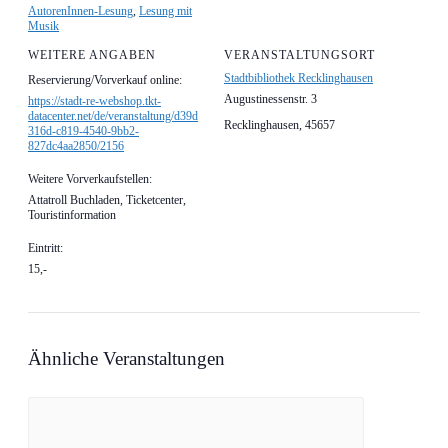
AutorenInnen-Lesung
,
Lesung mit
Musik
WEITERE ANGABEN
VERANSTALTUNGSORT
Stadtbibliothek Recklinghausen
Reservierung/Vorverkauf online:
Augustinessenstr. 3
https://stadt-re-webshop.tkt-
datacenter.net/de/veranstaltung/d39d
Recklinghausen
,
45657
316d-c819-4540-9bb2-
827dc4aa2850/2156
Weitere Vorverkaufstellen:
Attatroll Buchladen, Ticketcenter,
Touristinformation
Eintritt:
15,-
Ähnliche Veranstaltungen