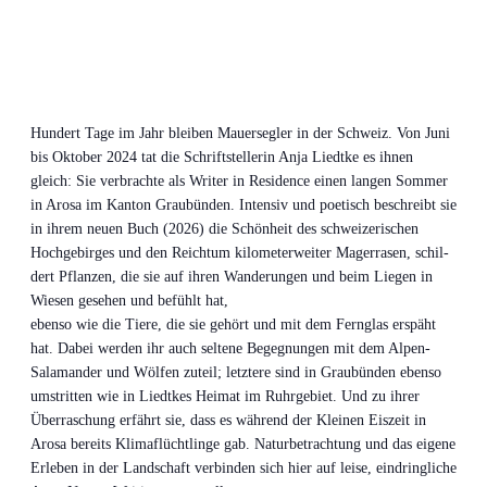
Hun­dert Tage im Jahr blei­ben Mau­er­seg­ler in der Schweiz. Von Juni
bis Okto­ber 2024 tat die Schrift­stel­le­rin Anja Liedt­ke es ihnen
gleich: Sie ver­brach­te als Wri­ter in Resi­dence einen lan­gen Som­mer
in Aro­sa im Kan­ton Grau­bün­den. Inten­siv und poe­tisch beschreibt sie
in ihrem neu­en Buch (2026) die Schön­heit des schwei­ze­ri­schen
Hoch­ge­bir­ges und den Reich­tum kilo­me­ter­wei­ter Mager­ra­sen, schil­
dert Pflan­zen, die sie auf ihren Wan­de­run­gen und beim Lie­gen in
Wie­sen gese­hen und befühlt hat,
eben­so wie die Tie­re, die sie gehört und mit dem Fern­glas erspäht
hat. Dabei wer­den ihr auch sel­te­ne Begeg­nun­gen mit dem Alpen-
Sala­man­der und Wöl­fen zuteil; letz­te­re sind in Grau­bün­den eben­so
umstrit­ten wie in Liedt­kes Hei­mat im Ruhr­ge­biet. Und zu ihrer
Über­ra­schung erfährt sie, dass es wäh­rend der Klei­nen Eis­zeit in
Aro­sa bereits Kli­ma­flücht­lin­ge gab. Natur­be­trach­tung und das eige­ne
Erle­ben in der Land­schaft ver­bin­den sich hier auf lei­se, ein­dring­li­che