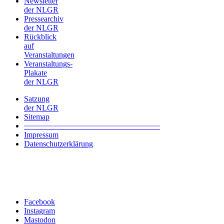
Newsletter
der NLGR
Pressearchiv
der NLGR
Rückblick
auf
Veranstaltungen
Veranstaltungs-
Plakate
der NLGR
Satzung
der NLGR
Sitemap
∙∙∙∙∙∙∙∙∙∙∙∙∙∙∙∙∙∙∙∙∙∙∙∙∙∙∙∙∙∙∙∙∙∙∙∙∙∙∙∙∙∙∙∙∙∙∙∙∙∙∙∙∙∙∙∙∙∙∙∙∙∙∙∙∙∙∙∙
Impressum
Datenschutzerklärung
Facebook
Instagram
Mastodon