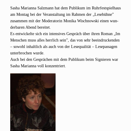
Sasha Mari­an­na Salz­mann hat dem Publi­kum im Ruhr­fest­spiel­haus
am Mon­tag bei der Ver­an­stal­tung im Rah­men der „Lese­büh­ne”
zusam­men mit der Mode­ra­to­rin Moni­ka Wisch­now­ski einen wun­
der­ba­ren Abend berei­tet.
Es ent­wi­ckel­te sich ein inten­si­ves Gespräch über ihren Roman „Im
Men­schen muss alles herr­lich sein”, das von sehr beein­dru­cken­den
– sowohl inhalt­lich als auch von der Lese­qua­li­tät – Lese­pas­sa­gen
unter­bro­chen wur­de.
Auch bei den Gesprä­chen mit dem Publi­kum beim Signie­ren war
Sasha Mari­an­na voll konzentriert.