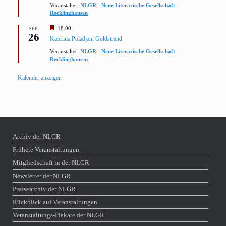
Veranstalter:
NLGR - Neue Literarische Gesellschaft
Recklinghausen
Hervorgehoben
18:00
SEP.
26
Katerina Poladjan: Goldstrand
Veranstalter:
NLGR - Neue Literarische Gesellschaft
Recklinghausen
Kalender anzeigen
Archiv der NLGR
Frühere Veranstaltungen
Mitgliedschaft in der NLGR
Newsletter der NLGR
Pressearchiv der NLGR
Rückblick auf Veranstaltungen
Veranstaltungs-Plakate der NLGR