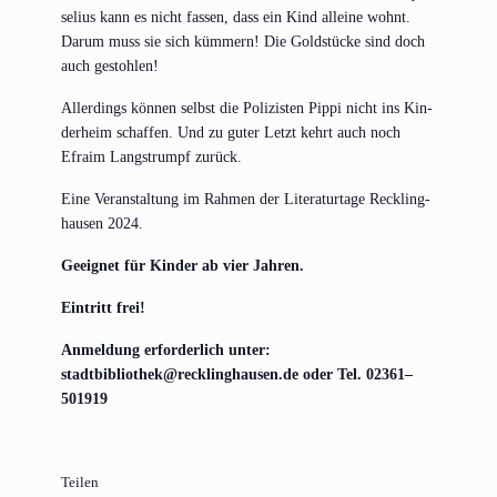
se­li­us kann es nicht fas­sen, dass ein Kind allei­ne wohnt.
Dar­um muss sie sich küm­mern! Die Gold­stü­cke sind doch
auch gestohlen!
Aller­dings kön­nen selbst die Poli­zis­ten Pip­pi nicht ins Kin­
der­heim schaf­fen. Und zu guter Letzt kehrt auch noch
Efra­im Lang­strumpf zurück.
Eine Ver­an­stal­tung im Rah­men der Lite­ra­tur­ta­ge Reck­ling­
hau­sen 2024.
Geeig­net für Kin­der ab vier Jahren.
Ein­tritt frei!
Anmel­dung erfor­der­lich unter:
stadtbibliothek@​recklinghausen.​de oder Tel. 02361–
501919
Tei­len