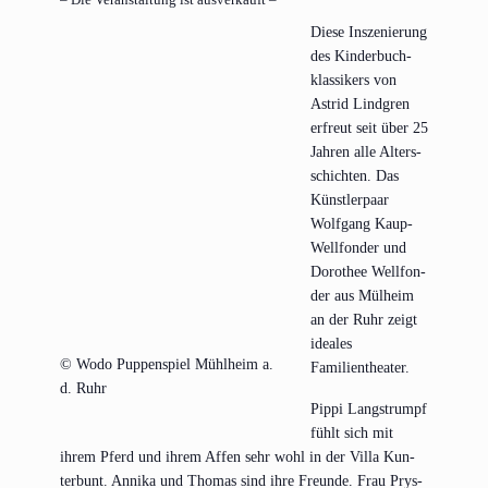
Die­se Insze­nie­rung
des Kin­der­buch­
klas­si­kers von
Astrid Lind­gren
erfreut seit über 25
Jah­ren alle Alters­
schich­ten. Das
Künst­ler­paar
Wolf­gang Kaup-
Well­fon­der und
Doro­thee Well­fon­
der aus Mül­heim
an der Ruhr zeigt
idea­les
© Wodo Pup­pen­spiel Mühl­heim a.
Familientheater.
d. Ruhr
Pip­pi Lang­strumpf
fühlt sich mit
ihrem Pferd und ihrem Affen sehr wohl in der Vil­la Kun­
ter­bunt. Anni­ka und Tho­mas sind ihre Freun­de. Frau Prys­