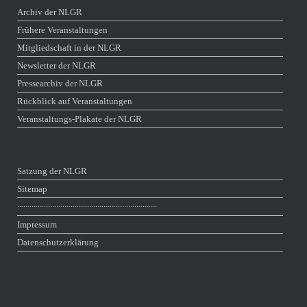
Archiv der NLGR
Frühere Veranstaltungen
Mitgliedschaft in der NLGR
Newsletter der NLGR
Pressearchiv der NLGR
Rückblick auf Veranstaltungen
Veranstaltungs-Plakate der NLGR
Satzung der NLGR
Sitemap
∙∙∙∙∙∙∙∙∙∙∙∙∙∙∙∙∙∙∙∙∙∙∙∙∙∙∙∙∙∙∙∙∙∙∙∙∙∙∙∙∙∙∙∙∙∙∙∙∙∙∙∙∙∙∙∙∙∙∙∙∙∙∙∙∙∙∙∙
Impressum
Datenschutzerklärung