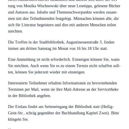
tung von Moni­ka Wisch­now­ski über neue Lese­tipps, gele­se­ne Bücher
und Autoren aus. Inhal­te und The­men­schwer­punk­te wer­den zusam­
men mit den Teil­neh­men­den fest­ge­legt. Mit­ma­chen kön­nen alle, die
sich für Lite­ra­tur begeis­tern und dies mit ande­ren Men­schen tei­len
möchten.
Die Tref­fen in der Stadt­bi­blio­thek, Augus­ti­nes­sen­stra­ße 3, fin­den
immer am drit­ten Sams­tag im Monat von 16 bis 18 Uhr statt.
Eine Anmel­dung ist nicht erfor­der­lich. Ein­stei­gen kön­nen Sie, wann
Sie möch­ten. Auch wenn Sie es zu einem Ter­min nicht schaf­fen soll­
ten, kön­nen Sie jeder­zeit wie­der mit einsteigen.
Inter­es­sier­te Teil­neh­mer erhal­ten Infor­ma­tio­nen zu bevor­ste­hen­den
Ter­mi­nen per Mail, wenn sie ihre Mail-Adres­se an der Ser­vice­the­ke
in der Biblio­thek angeben.
Der Ein­lass fin­det am Sei­ten­ein­gang der Biblio­thek statt (Hei­lig-
Geist-Str., schräg gegen­über der Buch­hand­lung Kapi­tel Zwei). Bit­te
klin­geln Sie.