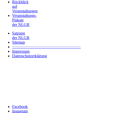
Rückblick
auf
Veranstaltungen
Veranstaltungs-
Plakate
der NLGR
Satzung
der NLGR
Sitemap
∙∙∙∙∙∙∙∙∙∙∙∙∙∙∙∙∙∙∙∙∙∙∙∙∙∙∙∙∙∙∙∙∙∙∙∙∙∙∙∙∙∙∙∙∙∙∙∙∙∙∙∙∙∙∙∙∙∙∙∙∙∙∙∙∙∙∙∙
Impressum
Datenschutzerklärung
Facebook
Instagram