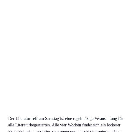
Der Lite­ra­tur­treff am Sams­tag ist eine regel­mä­ßi­ge Ver­an­stal­tung für
alle Lite­ra­tur­be­geis­ter­ten. Alle vier Wochen fin­det sich ein locke­rer
Kreis Kul­tur­in­ter­es­sier­ter zusam­men und tauscht sich unter der Lei­