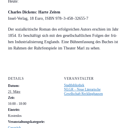
Heu­te:
Charles Dickens: Har­te Zeiten
Insel-Ver­lag, 18 Euro, ISBN 978–3‑458–32655‑7
Der sozi­al­kri­ti­sche Roman des erfolg­rei­chen Autors erschien im Jahr
1854. Er beschäf­tigt sich mit den gesell­schaft­li­chen Fol­gen der frü­
hen Indus­tria­li­sie­rung Eng­lands. Eine Büh­nen­fas­sung des Buches ist
im Rah­men der Ruhr­fest­spie­le im Thea­ter Marl zu sehen.
DETAILS
VERANSTALTER
Stadtbibliothek
Datum:
NLGR – Neue Literarische
21. März
Gesellschaft Recklinghausen
Zeit:
16:00 - 18:00
Eintritt:
Kostenlos
Veranstaltungskategorie:
Gespräch