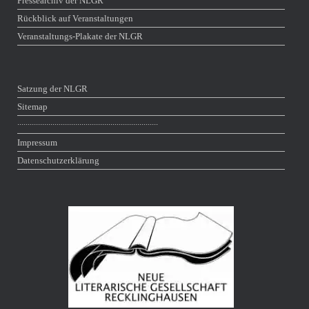
Pressearchiv der NLGR
Rückblick auf Veranstaltungen
Veranstaltungs-Plakate der NLGR
Satzung der NLGR
Sitemap
∙∙∙∙∙∙∙∙∙∙∙∙∙∙∙∙∙∙∙∙∙∙∙∙∙∙∙∙∙∙∙∙∙∙∙∙∙∙∙∙∙∙∙∙∙∙∙∙∙∙∙∙∙∙∙∙∙∙∙∙∙∙∙∙∙∙∙∙
Impressum
Datenschutzerklärung