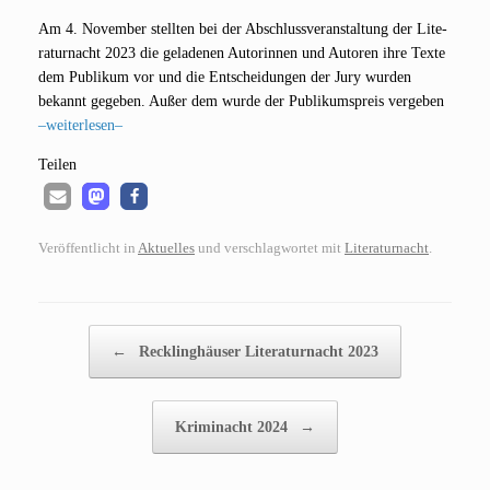
Am 4. Novem­ber stell­ten bei der Abschluss­ver­an­stal­tung der Lite­
ra­tur­nacht 2023 die gela­de­nen Autorin­nen und Autoren ihre Tex­te
dem Publi­kum vor und die Ent­schei­dun­gen der Jury wur­den
bekannt gege­ben. Außer dem wur­de der Publi­kums­preis ver­ge­ben
–wei­ter­le­sen–
Tei­len
Veröffentlicht in
Aktuelles
und verschlagwortet mit
Literaturnacht
.
Beitragsnavigation
←
Recklinghäuser Literaturnacht 2023
Kriminacht 2024
→