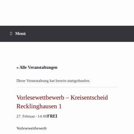
Zum
Inhalt
springen
Menü
« Alle Veranstaltungen
Diese Veranstaltung hat bereits stattgefunden.
Vorlesewettbewerb – Kreisentscheid
Recklinghausen 1
27. Februar - 14:00
FREI
Vorlesewettbewerb