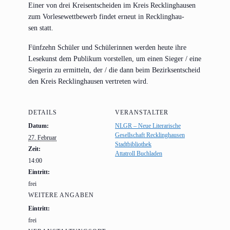
Einer von drei Kreis­ent­schei­den im Kreis Reck­ling­hau­sen
zum Vor­le­se­wett­be­werb fin­det erneut in Reck­ling­hau­
sen statt.
Fünf­zehn Schü­ler und Schü­le­rin­nen wer­den heu­te ihre
Lese­kunst dem Publi­kum vor­stel­len, um einen Sie­ger / eine
Sie­ge­rin zu ermit­teln, der / die dann beim Bezirks­ent­scheid
den Kreis Reck­ling­hau­sen ver­tre­ten wird.
DETAILS
VERANSTALTER
Datum:
NLGR – Neue Literarische
Gesellschaft Recklinghausen
27. Februar
Stadtbibliothek
Zeit:
Attatroll Buchladen
14:00
Eintritt:
frei
WEITERE ANGABEN
Eintritt:
frei