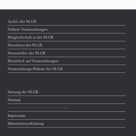
Archiv der NLGR
Frühere Veranstaltungen
Mitgliedschaft in der NLGR
Newsletter der NLGR
Pressearchiv der NLGR
Rückblick auf Veranstaltungen
Veranstaltungs-Plakate der NLGR
Satzung der NLGR
Sitemap
∙∙∙∙∙∙∙∙∙∙∙∙∙∙∙∙∙∙∙∙∙∙∙∙∙∙∙∙∙∙∙∙∙∙∙∙∙∙∙∙∙∙∙∙∙∙∙∙∙∙∙∙∙∙∙∙∙∙∙∙∙∙∙∙∙∙∙∙
Impressum
Datenschutzerklärung