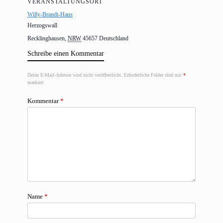
VERANSTALTUNGSORT
Willy-Brandt-Haus
Herzogswall
Recklinghausen
,
NRW
45657
Deutschland
Schreibe einen Kommentar
Deine E-Mail-Adresse wird nicht veröffentlicht.
Erforderliche Felder sind mit
*
markiert
Kommentar
*
Name
*