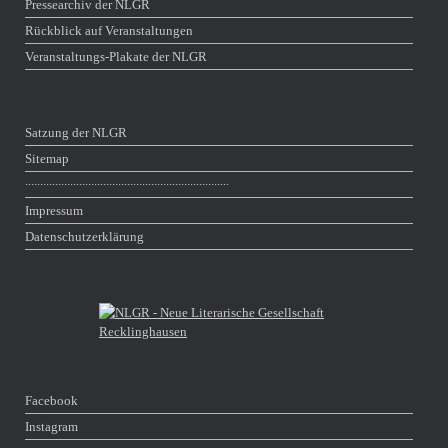
Pressearchiv der NLGR
Rückblick auf Veranstaltungen
Veranstaltungs-Plakate der NLGR
Satzung der NLGR
Sitemap
∙∙∙∙∙∙∙∙∙∙∙∙∙∙∙∙∙∙∙∙∙∙∙∙∙∙∙∙∙∙∙∙∙∙∙∙∙∙∙∙∙∙∙∙∙∙∙∙∙∙∙∙∙∙∙∙∙∙∙∙∙∙∙∙∙∙∙∙
Impressum
Datenschutzerklärung
Facebook
Instagram