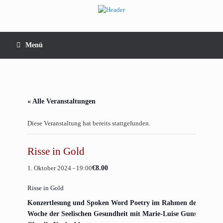
Zum
Inhalt
springen
Menü
« Alle Veranstaltungen
Diese Veranstaltung hat bereits stattgefunden.
Risse in Gold
1. Oktober 2024 - 19:00
€8.00
Risse in Gold
Kon­zert­le­sung und Spo­ken Word Poet­ry im Rah­men der
Woche der See­li­schen Gesund­heit mit Marie-Lui­se Gunst und