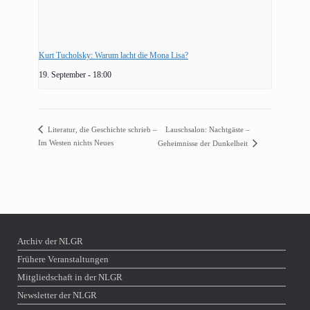
Kurt Tucholsky: Warum lacht die Mona Lisa?
19. September - 18:00
Literatur, die Geschichte schrieb –
Lauschsalon: Nachtgäste –
Im Westen nichts Neues
Geheimnisse der Dunkelheit
Archiv der NLGR
Frühere Veranstaltungen
Mitgliedschaft in der NLGR
Newsletter der NLGR