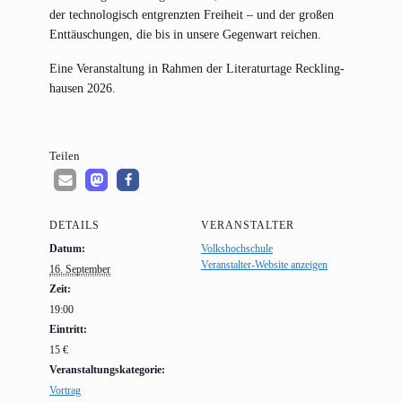
der tech­no­lo­gisch ent­grenz­ten Frei­heit – und der gro­ßen
Ent­täu­schun­gen, die bis in unse­re Gegen­wart reichen.
Eine Ver­an­stal­tung in Rah­men der Lite­ra­tur­ta­ge Reck­ling­
hau­sen 2026.
Tei­len
DETAILS
VERANSTALTER
Datum:
Volkshochschule
Veranstalter-Website anzeigen
16. September
Zeit:
19:00
Eintritt:
15 €
Veranstaltungskategorie:
Vortrag