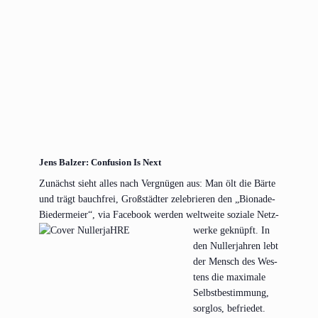
Jens Balzer: Confusion Is Next
Zunächst sieht alles nach Ver­gnü­gen aus: Man ölt die Bär­te
und trägt bauch­frei, Groß­städ­ter zele­brie­ren den „Bio­na­de-
Bie­der­mei­er“, via Face­book
wer­den welt­wei­te sozia­le Netz­
wer­ke geknüpft. In
den Nuller­jah­ren lebt
der Mensch des Wes­
tens die maxi­ma­le
Selbst­be­stim­mung,
sorg­los, befrie­det.