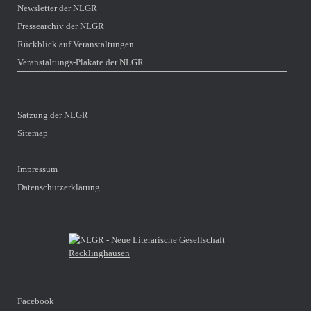
Newsletter der NLGR
Pressearchiv der NLGR
Rückblick auf Veranstaltungen
Veranstaltungs-Plakate der NLGR
Satzung der NLGR
Sitemap
∙∙∙∙∙∙∙∙∙∙∙∙∙∙∙∙∙∙∙∙∙∙∙∙∙∙∙∙∙∙∙∙∙∙∙∙∙∙∙∙∙∙∙∙∙∙∙∙∙∙∙∙∙∙∙∙∙∙∙∙∙∙∙∙∙∙∙∙
Impressum
Datenschutzerklärung
Facebook