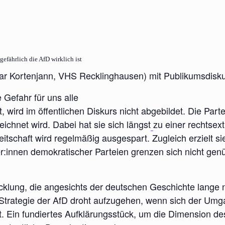
efährlich die AfD wirklich ist
ar Kor­ten­jann, VHS Reck­ling­hau­sen) mit Publikumsdisk
 Gefahr für uns alle
t, wird im öffent­li­chen Dis­kurs nicht abge­bil­det. Die Par­
ezeich­net wird. Dabei hat sie sich längst
zu einer rechts­ex
­reit­schaft wird regel­mä­ßig aus­ge­spart. Zugleich erzielt s
:innen demo­kra­ti­scher Par­tei­en gren­zen sich nicht gen
k­lung, die ange­sichts der deut­schen Geschich­te lan­ge 
 Stra­te­gie der AfD droht auf­zu­ge­hen, wenn sich der Um
t. Ein fun­dier­tes Auf­klä­rungs­stück, um die Dimen­si­on de