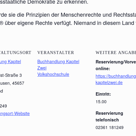
hts­staat­li­che Demo­kra­tie zu erkennen.
 sie die Prin­zi­pi­en der Men­schen­rech­te und Rechts­st
e® über eige­ne Rech­te ver­fügt. Nie­mand in die­sem Land
TALTUNGSORT
VERANSTALTER
WEITERE ANGAB
ng Kapitel
Buchhandlung Kapitel
Reservierung/Vorve
Zwei
online:
Volkshochschule
ist-Straße 3
https://buchhandlung
kapitelzwei.de
ausen
,
45657
nd
Eintritt:
15.00
249
Reservierung
ungsort-Website
telefonisch
02361 181249