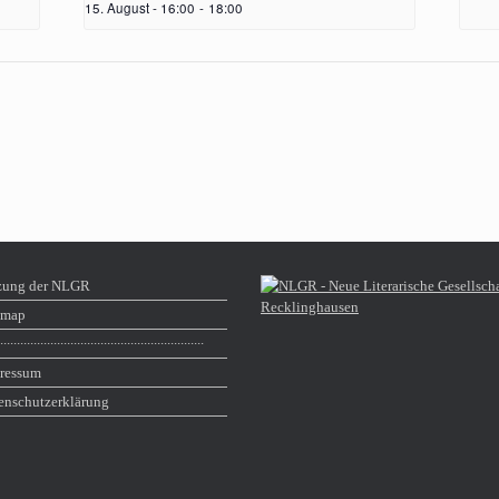
15. August - 16:00
-
18:00
zung der NLGR
emap
∙∙∙∙∙∙∙∙∙∙∙∙∙∙∙∙∙∙∙∙∙∙∙∙∙∙∙∙∙∙∙∙∙∙∙∙∙∙∙∙∙∙∙∙∙∙∙∙∙∙∙∙∙∙∙∙∙∙∙∙∙
ressum
enschutzerklärung