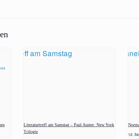
gen
nes
Literaturtreff am Samstag – Paul Auster: New York
Norma
Trilogie
12. Se