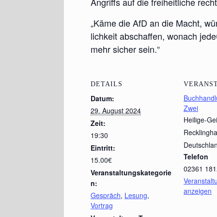
Angriffs auf die frei­heit­li­che rec
„Käme die AfD an die Macht, wür­de
lich­keit abschaf­fen, wonach jed
mehr sicher sein.“
DETAILS
VERANS
Buchhandlu
Datum:
Zwei
29. August 2024
Heilige-Ge
Zeit:
Recklingh
19:30
Deutschla
Eintritt:
Telefon
15.00€
02361 181
Veranstaltungskategorie
Veranstalt
n:
anzeigen
Gespräch
,
Lesung
,
Vortrag