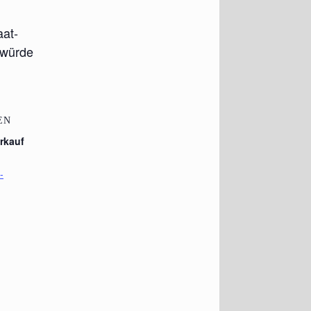
aat­
 wür­de
EN
rkauf
-