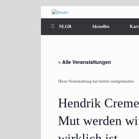
Zum
Inhalt
springen
NLGR
Aktuelles
Kart
« Alle Veranstaltungen
Diese Veranstaltung hat bereits stattgefunden.
Hendrik Cremer
Mut werden wir
wirklich ist.