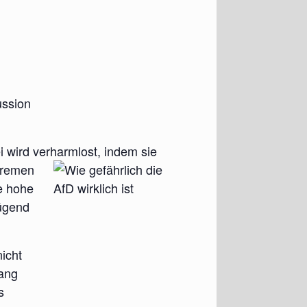
ussion
tei wird ver­harm­lost, indem sie
tre­men
ie hohe
ü­gend
nicht
gang
s