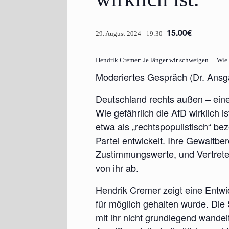
15.00€
29. August 2024 - 19:30
Hendrik Cremer: Je länger wir schweigen… Wie g
Mode­rier­tes Gespräch (Dr. Ans­g
Deutsch­land rechts außen – eine
Wie gefähr­lich die AfD wirk­lich is
etwa als „rechts­po­pu­lis­tisch“ b
Par­tei ent­wi­ckelt. Ihre Gewalt­be
Zustim­mungs­wer­te, und Vertreter
von ihr ab.
Hen­drik Cremer zeigt eine Ent­wic
für mög­lich gehal­ten wur­de. Die
mit ihr nicht grund­le­gend wan­del