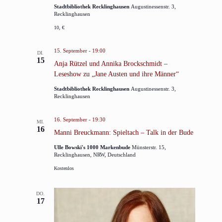
Stadtbibliothek Recklinghausen
Augustinessenstr. 3,
Recklinghausen
10, €
15. September - 19:00
DI.
15
Anja Rützel und Annika Brockschmidt –
Leseshow zu „Jane Austen und ihre Männer“
Stadtbibliothek Recklinghausen
Augustinessenstr. 3,
Recklinghausen
16. September - 19:30
MI.
16
Manni Breuckmann: Spieltach – Talk in der Bude
Ulle Bowski's 1000 Markenbude
Münsterstr. 15,
Recklinghausen, NRW, Deutschland
Kostenlos
DO.
17