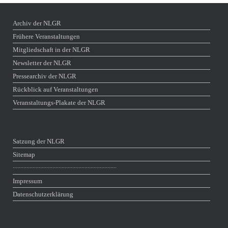
Archiv der NLGR
Frühere Veranstaltungen
Mitgliedschaft in der NLGR
Newsletter der NLGR
Pressearchiv der NLGR
Rückblick auf Veranstaltungen
Veranstaltungs-Plakate der NLGR
Satzung der NLGR
Sitemap
∙∙∙∙∙∙∙∙∙∙∙∙∙∙∙∙∙∙∙∙∙∙∙∙∙∙∙∙∙∙∙∙∙∙∙∙∙∙∙∙∙∙∙∙∙∙∙∙∙∙∙∙∙∙∙∙∙∙∙∙∙∙∙∙∙∙∙∙
Impressum
Datenschutzerklärung