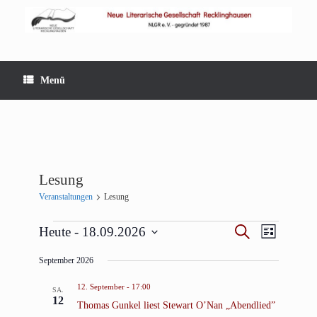
Zum
Inhalt
springen
Menü
Lesung
Veranstaltungen
Lesung
Veranstaltungen
Veranstaltungen
Veranstaltun
Suche
Heute
 - 
18.09.2026
Liste
Suche
Ansichten-
Datum
und
Navigation
September 2026
wählen.
Ansichten,
Navigation
12. September - 17:00
SA.
12
Thomas Gunkel liest Stewart O’Nan „Abendlied”