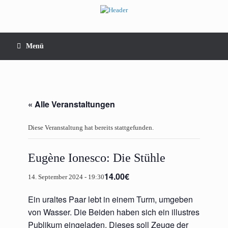
Zum
Inhalt
springen
Menü
« Alle Veranstaltungen
Diese Veranstaltung hat bereits stattgefunden.
Eugène Ionesco: Die Stühle
14.00€
14. September 2024 - 19:30
Ein uraltes Paar lebt in einem Turm, umge­ben
von Was­ser. Die Bei­den haben sich ein illus­tres
Publi­kum ein­ge­la­den. Die­ses soll Zeu­ge der