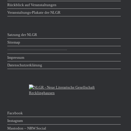
Rückblick auf Veranstaltungen
Veranstaltungs-Plakate der NLGR
Satzung der NLGR
Sitemap
∙∙∙∙∙∙∙∙∙∙∙∙∙∙∙∙∙∙∙∙∙∙∙∙∙∙∙∙∙∙∙∙∙∙∙∙∙∙∙∙∙∙∙∙∙∙∙∙∙∙∙∙∙∙∙∙∙∙∙∙∙∙∙∙∙∙∙∙
Impressum
Datenschutzerklärung
Facebook
Instagram
Mastodon – NRW​.Social