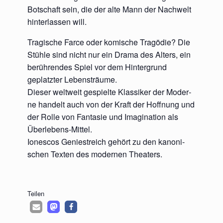
Bot­schaft sein, die der alte Mann der Nach­welt
hin­ter­las­sen will.
Tra­gi­sche Far­ce oder komi­sche Tra­gö­die? Die
Stüh­le sind nicht nur ein Dra­ma des Alters, ein
berüh­ren­des Spiel vor dem Hin­ter­grund
geplatz­ter Lebensträume.
Die­ser welt­weit gespiel­te Klas­si­ker der Moder­
ne han­delt auch von der Kraft der Hoff­nung und
der Rol­le von Fan­ta­sie und Ima­gi­na­ti­on als
Überlebens-Mittel.
Ionescos Genie­streich gehört zu den kano­ni­
schen Tex­ten des moder­nen Theaters.
Tei­len