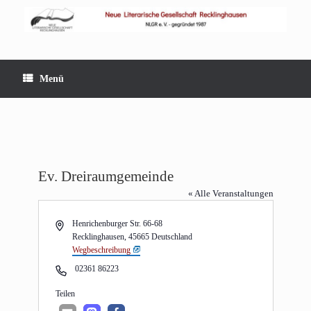
Zum
Inhalt
springen
Menü
Ev. Dreiraumgemeinde
« Alle Veranstaltungen
Adresse
Henrichenburger Str. 66-68
Recklinghausen
,
45665
Deutschland
Wegbeschreibung
Telefon
02361 86223
Tei­len