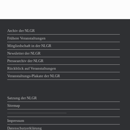
Archiv der NLGR
Frühere Veranstaltungen
Mitgliedschaft in der NLGR
Newsletter der NLGR
Pressearchiv der NLGR
Rückblick auf Veranstaltungen
Veranstaltungs-Plakate der NLGR
Satzung der NLGR
Sitemap
∙∙∙∙∙∙∙∙∙∙∙∙∙∙∙∙∙∙∙∙∙∙∙∙∙∙∙∙∙∙∙∙∙∙∙∙∙∙∙∙∙∙∙∙∙∙∙∙∙∙∙∙∙∙∙∙∙∙∙∙∙∙∙∙∙∙∙∙
Impressum
Datenschutzerklärung