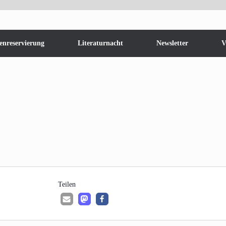
enreservierung
Literaturnacht
Newsletter
V
Tei­len