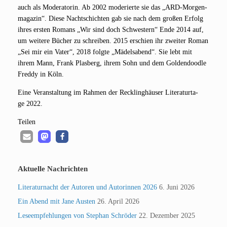
auch als Mode­ra­to­rin. Ab 2002 mode­rier­te sie das „ARD-Mor­gen­
ma­ga­zin“. Die­se Nacht­schich­ten gab sie nach dem gro­ßen Erfolg
ihres ers­ten Romans „Wir sind doch Schwes­tern“ Ende 2014 auf,
um wei­te­re Bücher zu schrei­ben. 2015 erschien ihr zwei­ter Roman
„Sei mir ein Vater“, 2018 folg­te „Mädels­abend“. Sie lebt mit
ihrem Mann, Frank Plas­berg, ihrem Sohn und dem Gol­den­dood­le
Fred­dy in Köln.
Eine Ver­an­stal­tung im Rah­men der Reck­ling­häu­ser Lite­ra­tur­ta­
ge 2022.
Tei­len
Aktuelle Nachrichten
Literaturnacht der Autoren und Autorinnen 2026
6. Juni 2026
Ein Abend mit Jane Austen
26. April 2026
Leseempfehlungen von Stephan Schröder
22. Dezember 2025