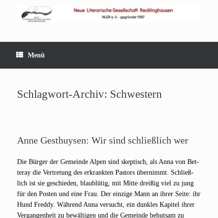
Zum
Inhalt
springen
Menü
Schlagwort-Archiv:
Schwestern
Anne Gesthuysen: Wir sind schließlich wer
Die Bür­ger der Gemein­de Alpen sind skep­tisch, als Anna von Bet­
teray die Ver­tre­tung des erkrank­ten Pas­tors über­nimmt. Schließ­
lich ist sie geschie­den, blau­blü­tig, mit Mit­te drei­ßig viel zu jung
für den Pos­ten und eine Frau. Der ein­zi­ge Mann an ihrer Sei­te: ihr
Hund Fred­dy. Wäh­rend Anna ver­sucht, ein dunk­les Kapi­tel ihrer
Ver­gan­gen­heit zu bewäl­ti­gen und die Gemein­de behut­sam zu