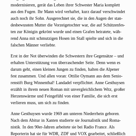
moder­ni­sie­ren, gerät das Leben ihrer Schwes­ter Maria kom­plett
aus den Fugen. Ihr Mann wird ver­haf­tet, kurz dar­auf ver­schwin­det
auch noch ihr Sohn. Aus­ge­rech­net sie, die in den Augen der stan­
des­be­wuss­ten Mut­ter die Vor­zei­ge­toch­ter war, die auf Schüt­zen­fes­
ten zur Köni­gin gekrönt wur­de und einen Gra­fen hei­ra­te­te, wäh­
rend Anna mit schmut­zi­gen Hosen im Stall spiel­te und sich in die
fal­schen Män­ner verliebte.
Erst in der Not über­win­den die Schwes­tern ihre Gegen­sät­ze – und
erhal­ten Unter­stüt­zung von über­ra­schen­der Sei­te. Denn wenn es
dar­um geht, einen klei­nen Jun­gen zu fin­den, hal­ten die Alpe­ner
fest zusam­men. Und allen vor­an: Otti­lie Oymann aus dem Senio­
ren­stift Burg Win­nen­thal! Land­adel ver­pflich­tet. Anne Ges­t­huy­sen
erzählt in ihrem neu­en Roman mit unver­gleich­li­chem Witz, gro­ßer
Her­zens­wär­me und Fein­ge­fühl von einer Fami­lie, die sich erst
ver­lie­ren muss, um sich zu finden.
Anne Ges­t­huy­sen wur­de 1969 am unte­ren Nie­der­rhein gebo­ren.
Nach dem Abitur in Xan­ten stu­dier­te sie Jour­na­lis­tik und Roma­
nis­tik. In den 90er-Jah­ren arbei­te­te sie bei Radio France. Als
Repor­te­rin hat sie für WDR, ZDF und VOX gear­bei­tet, schließ­lich