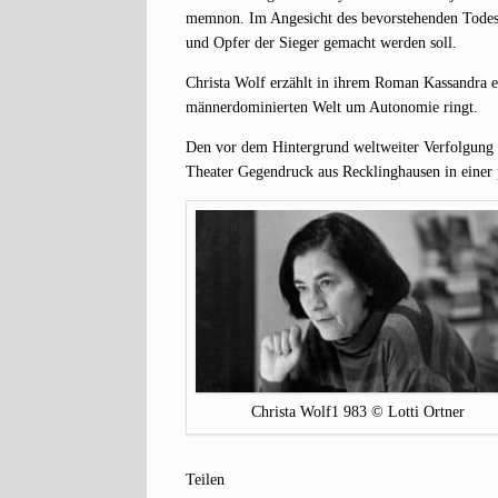
mem­non. Im Ange­sicht des bevor­ste­hen­den Todes 
und Opfer der Sie­ger gemacht wer­den soll.
Chris­ta Wolf erzählt in ihrem Roman Kas­san­dra e
män­ner­do­mi­nier­ten Welt um Auto­no­mie ringt.
Den vor dem Hin­ter­grund welt­wei­ter Ver­fol­gung 
Thea­ter Gegen­druck aus Reck­ling­hau­sen in eine
Chris­ta Wolf1 983 © Lot­ti Ortner
Tei­len