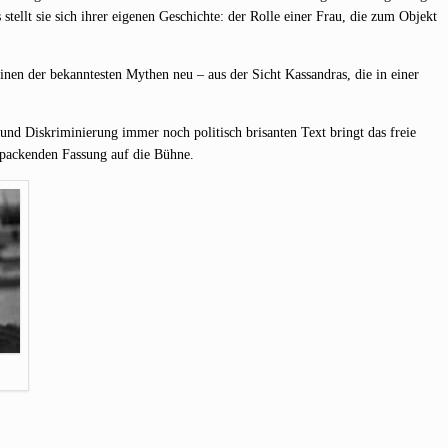
stellt sie sich ihrer eige­nen Geschich­te: der Rol­le einer Frau, die zum Objekt
inen der bekann­tes­ten Mythen neu – aus der Sicht Kas­san­dras, die in einer
und Dis­kri­mi­nie­rung immer noch poli­tisch bri­san­ten Text bringt das freie
r packen­den Fas­sung auf die Bühne.