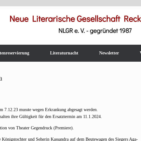
tenreservierung
Literaturnacht
Newsletter
a
in am 7.12.23 muss­te wegen Erkran­kung abge­sagt werden.
al­ten ihre Gül­tig­keit für den Ersatz­ter­min am 11.1.2024.
­on von Thea­ter Gegen­druck (Pre­mie­re).
e Königs­toch­ter und Sehe­rin Kas­san­dra auf dem Beu­te­wa­gen des Sie­gers Aga­