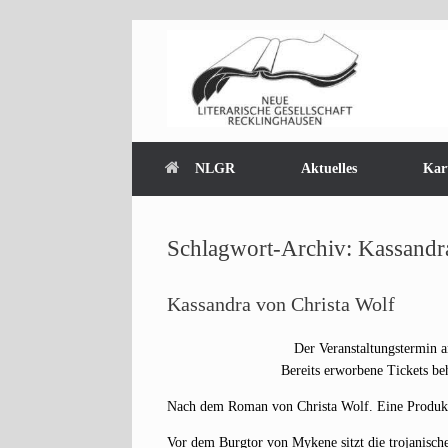
Zum
Inhalt
springen
NLGR
Aktuelles
Kar
Schlagwort-Archiv:
Kassandr
Kassandra von Christa Wolf
Der Ver­an­stal­tungs­ter­m
Bereits erwor­be­ne Tickets beh
Nach dem Roman von Chris­ta Wolf. Eine Pro­duk­ti
Vor dem Burg­tor von Myke­ne sitzt die tro­ja­ni­sch