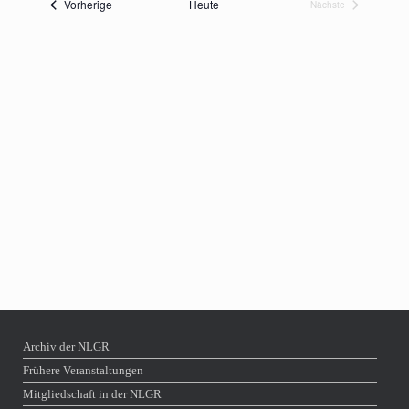
Veranstaltungen
Vorherige
Heute
Nächste
Navigation
Veranstaltungen
Archiv der NLGR
Frühere Veranstaltungen
Mitgliedschaft in der NLGR