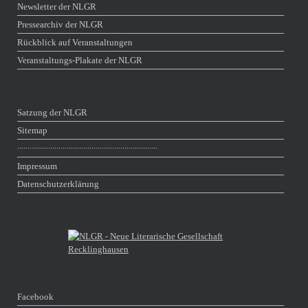
Newsletter der NLGR
Pressearchiv der NLGR
Rückblick auf Veranstaltungen
Veranstaltungs-Plakate der NLGR
Satzung der NLGR
Sitemap
∙∙∙∙∙∙∙∙∙∙∙∙∙∙∙∙∙∙∙∙∙∙∙∙∙∙∙∙∙∙∙∙∙∙∙∙∙∙∙∙∙∙∙∙∙∙∙∙∙∙∙∙∙∙∙∙∙∙∙∙∙∙∙∙∙∙∙∙
Impressum
Datenschutzerklärung
Facebook