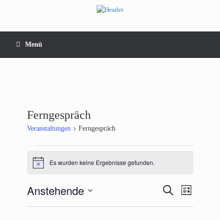
Zum
Inhalt
springen
Menü
Ferngespräch
Veranstaltungen
Ferngespräch
Veranstaltungen
Es wurden keine Ergebnisse gefunden.
Hinweis
Anstehende
Veranstaltungen
Veranstaltun
Suche
Liste
Suche
Ansichten-
Datum
und
Navigation
wählen.
Ansichten,