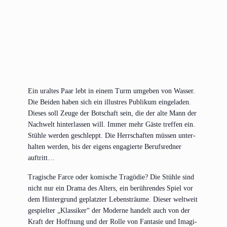
Ein uraltes Paar lebt in einem Turm umge­ben von Was­ser.
Die Bei­den haben sich ein illus­tres Publi­kum ein­ge­la­den.
Die­ses soll Zeu­ge der Bot­schaft sein, die der alte Mann der
Nach­welt hin­ter­las­sen will. Immer mehr Gäs­te tref­fen ein.
Stüh­le wer­den geschleppt. Die Herr­schaf­ten müs­sen unter­
hal­ten wer­den, bis der eigens enga­gier­te Berufs­red­ner
auftritt…
Tra­gi­sche Far­ce oder komi­sche Tra­gö­die? Die Stüh­le sind
nicht nur ein Dra­ma des Alters, ein berüh­ren­des Spiel vor
dem Hin­ter­grund geplatz­ter Lebens­träu­me. Die­ser welt­weit
gespiel­ter „Klas­si­ker“ der Moder­ne han­delt auch von der
Kraft der Hoff­nung und der Rol­le von Fan­ta­sie und Ima­gi­