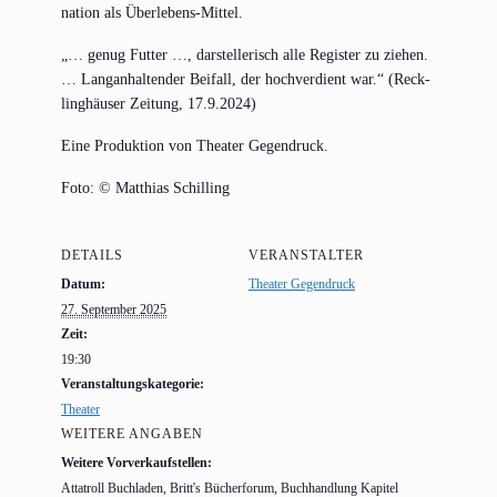
na­ti­on als Überlebens-Mittel.
„… genug Fut­ter …, dar­stel­le­risch alle Regis­ter zu zie­hen.
… Lang­an­hal­ten­der Bei­fall, der hoch­ver­dient war.“ (Reck­
ling­häu­ser Zei­tung, 17.9.2024)
Eine Pro­duk­ti­on von Thea­ter Gegendruck.
Foto: © Mat­thi­as Schilling
DETAILS
VERANSTALTER
Datum:
Theater Gegendruck
27. September 2025
Zeit:
19:30
Veranstaltungskategorie:
Theater
WEITERE ANGABEN
Weitere Vorverkaufstellen:
Attatroll Buchladen, Britt's Bücherforum, Buchhandlung Kapitel