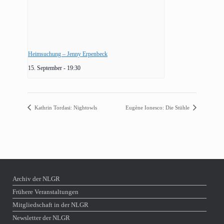
Heimsuchung – Jenny Erpenbeck
15. September - 19:30
Kathrin Tordasi: Nightowls
Eugène Ionesco: Die Stühle
Archiv der NLGR
Frühere Veranstaltungen
Mitgliedschaft in der NLGR
Newsletter der NLGR