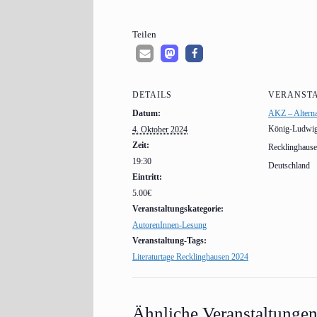
Tei­len
DETAILS
VERANST
Datum:
AKZ – Alterna
König-Ludwig-
4. Oktober 2024
Zeit:
Recklinghaus
19:30
Deutschland
Eintritt:
5.00€
Veranstaltungskategorie:
AutorenInnen-Lesung
Veranstaltung-Tags:
Literaturtage Recklinghausen 2024
Ähnliche Veranstaltunge