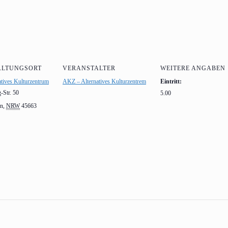
ALTUNGSORT
VERANSTALTER
WEITERE ANGABEN
tives Kulturzentrum
AKZ – Alternatives Kulturzentrem
Eintritt:
Str. 50
5.00
en
,
NRW
45663
n