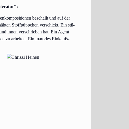
iteratur“:
n­kom­po­si­tio­nen beschallt und auf der
äh­ten Stoff­püpp­chen ver­schickt. Ein stil­
 Kund:innen ver­schrie­ben hat. Ein Agent
­den zu arbei­ten. Ein maro­des Ein­kaufs­