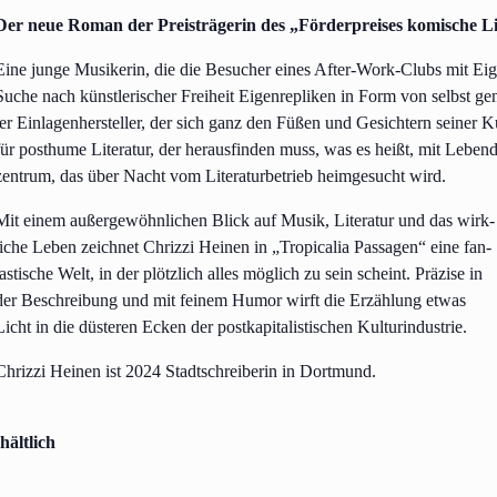
Der neue Roman der Preis­trä­ge­rin des „För­der­prei­ses komi­sche L
Eine jun­ge Musi­ke­rin, die die Besu­cher eines After-Work-Clubs mit Eige
Suche nach künst­le­ri­scher Frei­heit Eigen­re­pli­ken in Form von selbst gen
ler Ein­la­gen­her­stel­ler, der sich ganz den Füßen und Gesich­tern sei­ner
für post­hu­me Lite­ra­tur, der her­aus­fin­den muss, was es heißt, mit Leben
zen­trum, das über Nacht vom Lite­ra­tur­be­trieb heim­ge­sucht wird.
Mit einem außer­ge­wöhn­li­chen Blick auf Musik, Lite­ra­tur und das wirk­
li­che Leben zeich­net Chriz­zi Hei­nen in „Tro­pi­cal­ia Pas­sa­gen“ eine fan­
as­ti­sche Welt, in der plötz­lich alles mög­lich zu sein scheint. Prä­zi­se in
der Beschrei­bung und mit fei­nem Humor wirft die Erzäh­lung etwas
Licht in die düs­te­ren Ecken der post­ka­pi­ta­lis­ti­schen Kulturindustrie.
Chriz­zi Hei­nen ist 2024 Stadt­schrei­be­rin in Dortmund.
hältlich